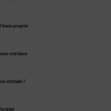
l bene proprio
anno cristiano
oi cristiani ?
iccinini