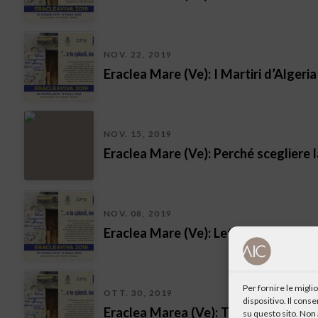
NOV. 22, 2019
Eraclea Mare (Ve): I Martiri d’Algeria
NOV. 15, 2019
Eraclea Mare (Ve): Perché scegliere l
NOV. 08, 2019
Eraclea Mare (Ve): Lettura de I Cori 
Per fornire le migl
OTT. 30, 2019
dispositivo. Il cons
Eraclea Marea (Ve): Tardi ti ho amato
su questo sito. Non 