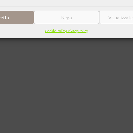
cetta
Nega
Visualizza l
eting
Cookie Policy
Privacy Policy