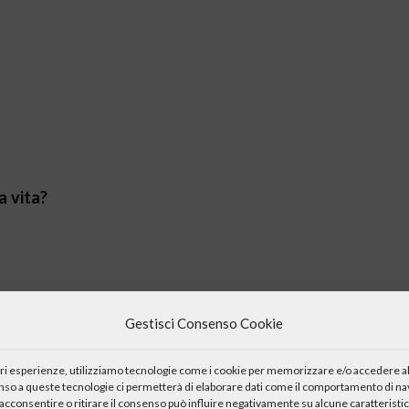
a vita?
da “La Rocca”
Gestisci Consenso Cookie
iori esperienze, utilizziamo tecnologie come i cookie per memorizzare e/o accedere al
enso a queste tecnologie ci permetterà di elaborare dati come il comportamento di nav
, bellezza..
acconsentire o ritirare il consenso può influire negativamente su alcune caratteristic