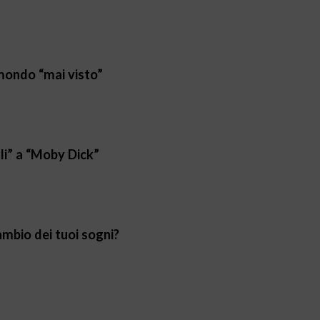
 mondo “mai visto”
lli” a “Moby Dick”
ambio dei tuoi sogni?