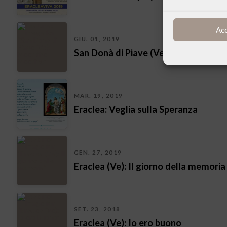
Ac
GIU. 01, 2019
San Donà di Piave (Ve): Meet the Me
MAR. 19, 2019
Eraclea: Veglia sulla Speranza
GEN. 27, 2019
Eraclea (Ve): Il giorno della memoria
SET. 23, 2018
Eraclea (Ve): Io ero buono