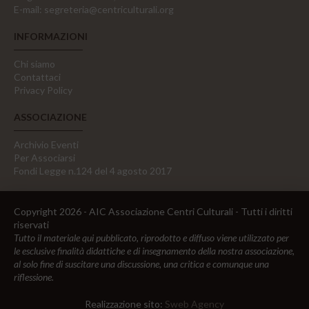
E-mail:
segreteria@centriculturali.org
INFORMAZIONI
Chi siamo
Contattaci
Privacy Policy
ASSOCIAZIONE
Archivio Eventi
Per Associarsi
Fondi Legge n.124 del 4 agosto 2017
Copyright 2026 - AIC Associazione Centri Culturali - Tutti i diritti
riservati
Tutto il materiale qui pubblicato, riprodotto e diffuso viene utilizzato per
le esclusive finalità didattiche e di insegnamento della nostra associazione,
al solo fine di suscitare una discussione, una critica e comunque una
riflessione.
Realizzazione sito:
Sweb Agency