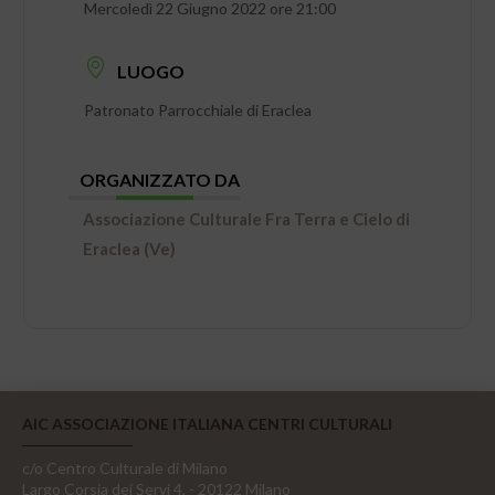
Mercoledì 22 Giugno 2022 ore 21:00
LUOGO
Patronato Parrocchiale di Eraclea
ORGANIZZATO DA
Associazione Culturale Fra Terra e Cielo di
Eraclea (Ve)
AIC ASSOCIAZIONE ITALIANA CENTRI CULTURALI
c/o Centro Culturale di Milano
Largo Corsia dei Servi 4, - 20122 Milano