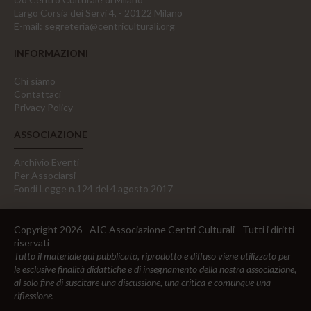
Largo Corsia dei Servi 4, - 20122 Milano
E-mail:
segreteria@centriculturali.org
INFORMAZIONI
Chi siamo
Contattaci
Privacy Policy
ASSOCIAZIONE
Archivio Eventi
Per Associarsi
Fondi Legge n.124 del 4 agosto 2017
Copyright 2026 - AIC Associazione Centri Culturali - Tutti i diritti
riservati
Tutto il materiale qui pubblicato, riprodotto e diffuso viene utilizzato per
le esclusive finalità didattiche e di insegnamento della nostra associazione,
al solo fine di suscitare una discussione, una critica e comunque una
riflessione.