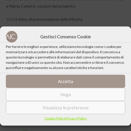
e Marta Carletti, curatori del progetto.
Vedi
il video di presentazione della Mostra
Gestisci Consenso Cookie
Per fornire le migliori esperienze, utilizziamo tecnologie come i cookie per
memorizzare e/o accedere alle informazioni del dispositivo. Il consenso a
CONDIVIDI QUESTO EVENTO
queste tecnologie ci permetterà di elaborare dati come il comportamento di
navigazione o ID unici su questo sito. Non acconsentire o ritirare il consenso
può influire negativamente su alcune caratteristiche e funzioni.
Accetta
Nega
Visualizza le preferenze
Cookie Policy
Privacy Policy