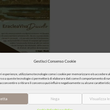
Gestisci Consenso Cookie
iori esperienze, utilizziamo tecnologie come i cookie per memorizzare e/o accedere al
enso a queste tecnologie ci permetterà di elaborare dati come il comportamento di nav
acconsentire o ritirare il consenso può influire negativamente su alcune caratteristic
cetta
Nega
Visualizza l
Cookie Policy
Privacy Policy