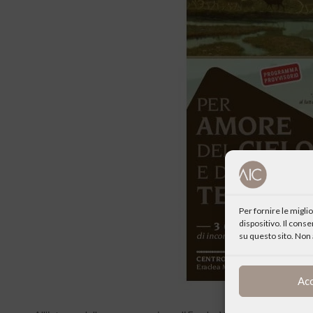
Per fornire le migl
dispositivo. Il cons
su questo sito. Non 
Ac