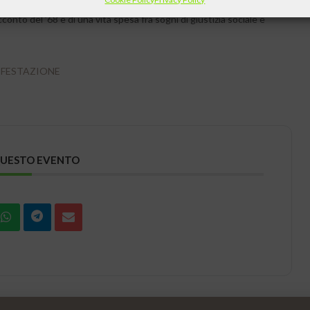
l’associazione culturale “Fra Terra e Cielo”, AIC segnala l’incontro
conto del ’68 e di una vita spesa fra sogni di giustizia sociale e
IFESTAZIONE
QUESTO EVENTO