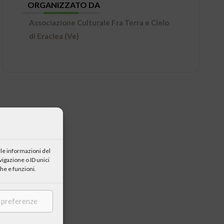
ORGANIZZATO DA
Associazione Culturale Fra Terra e Cielo
di Eraclea (Ve)
le informazioni del
igazione o ID unici
he e funzioni.
e preferenze