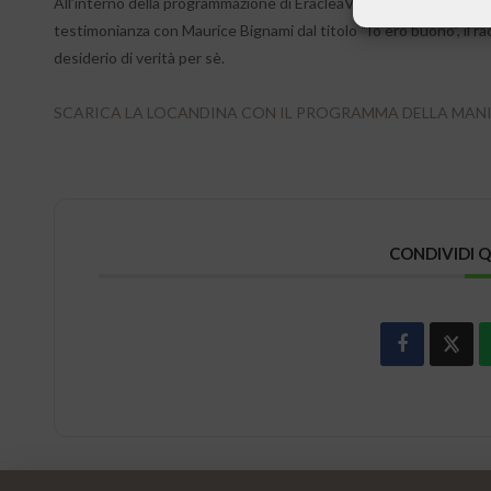
All’interno della programmazione di EracleaViva 2018 promossa dal
testimonianza con Maurice Bignami dal titolo “Io ero buono”, il rac
desiderio di verità per sè.
SCARICA LA LOCANDINA CON IL PROGRAMMA DELLA MAN
CONDIVIDI 