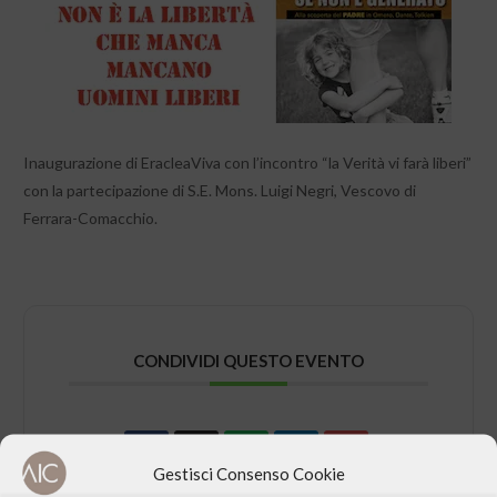
Inaugurazione di EracleaViva con l’incontro “la Verità vi farà liberi”
con la partecipazione di S.E. Mons. Luigi Negri, Vescovo di
Ferrara-Comacchio.
CONDIVIDI QUESTO EVENTO
Gestisci Consenso Cookie