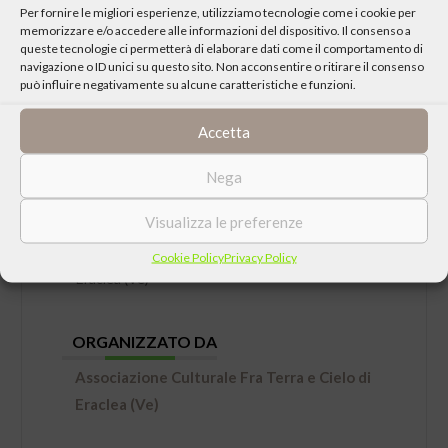
Per fornire le migliori esperienze, utilizziamo tecnologie come i cookie per
memorizzare e/o accedere alle informazioni del dispositivo. Il consenso a
queste tecnologie ci permetterà di elaborare dati come il comportamento di
navigazione o ID unici su questo sito. Non acconsentire o ritirare il consenso
può influire negativamente su alcune caratteristiche e funzioni.
Accetta
DATA
Venerdì 11 Settembre 2015 ore 20:30
Nega
LUOGO
Visualizza le preferenze
Centro di Educazione Ambientale “Ex Fornace”,
Cookie Policy
Privacy Policy
Eraclea (Ve)
ORGANIZZATO DA
Associazione Culturale Fra Terra e Cielo di
Eraclea (Ve)