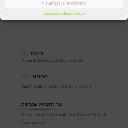
Visualizza le preferenze
Cookie Policy
Privacy Policy
DATA
Venerdì 28 Agosto 2015 ore 21:00
LUOGO
Sala Consiliare Cà Manetti, Eraclea (Ve)
ORGANIZZATO DA
Associazione Culturale Fra Terra e Cielo di
Eraclea (Ve)