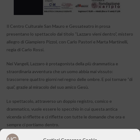
Il Centro Culturale San Mauro e Gessateatro in prosa
presentano lo spettacolo dal titolo “Lazzaro vieni dentro”, mistero
allegro di Giampiero Pizzol, con Carlo Pastori e Marta Martinelli,
regia di Carlo Rossi.
Nei Vangeli, Lazzaro è protagonista della più drammatica e
straordinaria avventura che un uomo abbia mai vissuto:
trascorrere quattro giorni nel regno delle ombre. E poi tornare “di
qua”, grazie al miracolo del suo amico Gesù.
Lo spettacolo, attraverso un doppio registro, comico e
drammatico, vuole essere lo specchio in cui questa antica
vicenda si riflette e ci riflette con tutte le domande che ora e
sempre ci portiamo dentro.
Perché se morire è difficile risorgere non è affatto semplice!
Gestisci Consenso Cookie