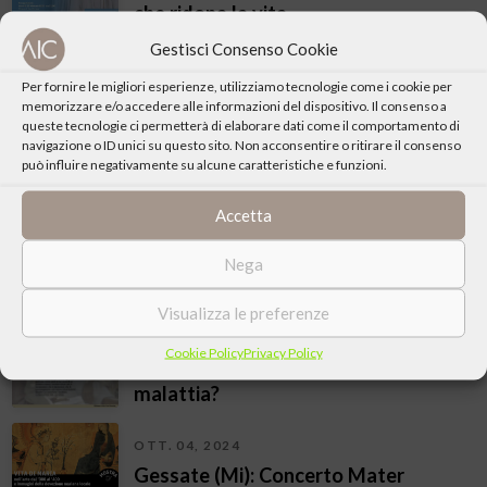
che ridona la vita
Gestisci Consenso Cookie
GEN. 18, 2025
Per fornire le migliori esperienze, utilizziamo tecnologie come i cookie per
Cambiago (Mi): Educazione è
memorizzare e/o accedere alle informazioni del dispositivo. Il consenso a
queste tecnologie ci permetterà di elaborare dati come il comportamento di
speranza. Serata a sostegno di AVSI
navigazione o ID unici su questo sito. Non acconsentire o ritirare il consenso
può influire negativamente su alcune caratteristiche e funzioni.
DIC. 16, 2024
Gessate (Mi): Visita al Museo
Accetta
Diocesano: Botticelli – L’adorazione
Nega
dei Magi
OTT. 21, 2024
Visualizza le preferenze
Gessate (Mi): La cura della vita.
Cookie Policy
Privacy Policy
Perché il dolore, la sofferenza, la
malattia?
OTT. 04, 2024
Gessate (Mi): Concerto Mater