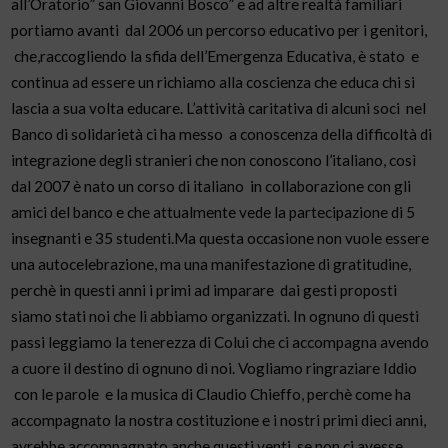
all’Oratorio” san Giovanni Bosco” e ad altre realtà familiari
portiamo avanti dal 2006 un percorso educativo per i genitori,
che,raccogliendo la sfida dell’Emergenza Educativa, è stato e
continua ad essere un richiamo alla coscienza che educa chi si
lascia a sua volta educare. L’attività caritativa di alcuni soci nel
Banco di solidarietà ci ha messo a conoscenza della difficoltà di
integrazione degli stranieri che non conoscono l’italiano, così
dal 2007 è nato un corso di italiano in collaborazione con gli
amici del banco e che attualmente vede la partecipazione di 5
insegnanti e 35 studenti.Ma questa occasione non vuole essere
una autocelebrazione, ma una manifestazione di gratitudine,
perchè in questi anni i primi ad imparare dai gesti proposti
siamo stati noi che li abbiamo organizzati. In ognuno di questi
passi leggiamo la tenerezza di Colui che ci accompagna avendo
a cuore il destino di ognuno di noi. Vogliamo ringraziare Iddio
con le parole e la musica di Claudio Chieffo, perchè come ha
accompagnato la nostra costituzione e i nostri primi dieci anni,
avrebbe accompagnato anche questi venti, se non ci avesse