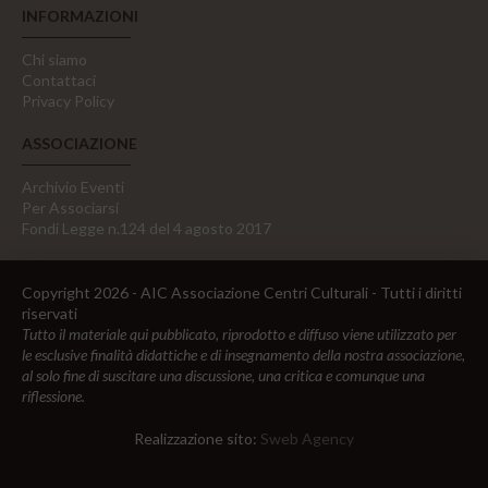
INFORMAZIONI
Chi siamo
Contattaci
Privacy Policy
ASSOCIAZIONE
Archivio Eventi
Per Associarsi
Fondi Legge n.124 del 4 agosto 2017
Copyright 2026 - AIC Associazione Centri Culturali - Tutti i diritti
riservati
Tutto il materiale qui pubblicato, riprodotto e diffuso viene utilizzato per
le esclusive finalità didattiche e di insegnamento della nostra associazione,
al solo fine di suscitare una discussione, una critica e comunque una
riflessione.
Realizzazione sito:
Sweb Agency