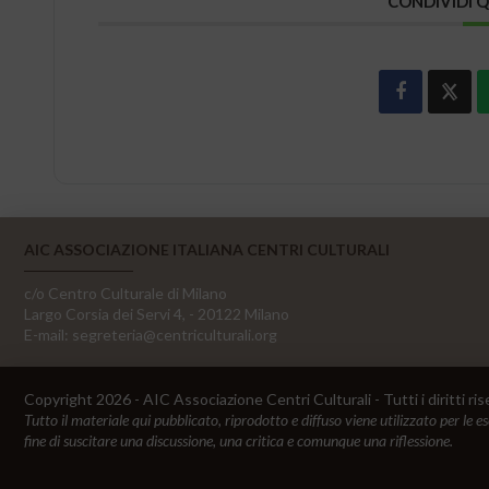
CONDIVIDI 
AIC ASSOCIAZIONE ITALIANA CENTRI CULTURALI
c/o Centro Culturale di Milano
Largo Corsia dei Servi 4, - 20122 Milano
E-mail:
segreteria@centriculturali.org
Copyright 2026 - AIC Associazione Centri Culturali - Tutti i diritti ris
Tutto il materiale qui pubblicato, riprodotto e diffuso viene utilizzato per le e
fine di suscitare una discussione, una critica e comunque una riflessione.