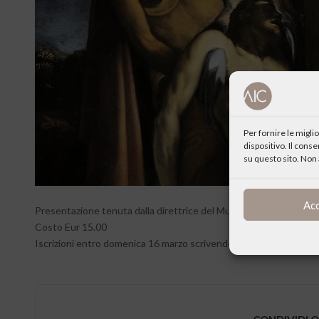
Per fornire le migl
dispositivo. Il cons
su questo sito. Non 
Ac
Presentazione tenuta dalla direttrice del Museo Diocesano dott.ss
Costo Eur 15.00
Iscrizioni entro domenica 16 marzo scrivendo a
adriana.bergami