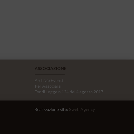
ASSOCIAZIONE
Archivio Eventi
Per Associarsi
Fondi Legge n.124 del 4 agosto 2017
Realizzazione sito:
Sweb Agency