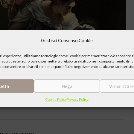
Gestisci Consenso Cookie
iori esperienze, utilizziamo tecnologie come i cookie per memorizzare e/o accedere al
enso a queste tecnologie ci permetterà di elaborare dati come il comportamento di nav
acconsentire o ritirare il consenso può influire negativamente su alcune caratteristic
cetta
Nega
Visualizza l
a Nadia Righi a seguire visita all’opera.
Cookie Policy
Privacy Policy
ni7@gmail.com