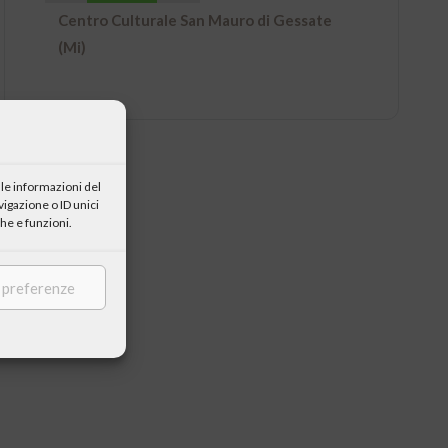
Centro Culturale San Mauro di Gessate
(Mi)
le informazioni del
igazione o ID unici
he e funzioni.
e preferenze