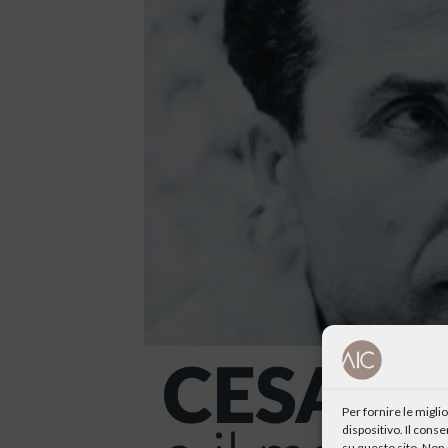
Per fornire le migl
dispositivo. Il cons
su questo sito. Non 