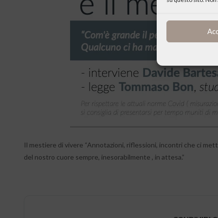
Ac
Il mestiere di vivere “Annotazioni, riflessioni, incontri che ci mett
del nostro cuore sempre, inesorabilmente , in attesa.”