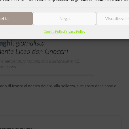
cetta
Nega
Visualizza l
Cookie Policy
Privacy Policy
ono di fronte al nostro dolore, alla bellezza, al mistero delle cose e