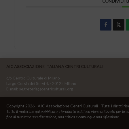
CONDIVIDI 
AIC ASSOCIAZIONE ITALIANA CENTRI CULTURALI
c/o Centro Culturale di Milano
Largo Corsia dei Servi 4, - 20122 Milano
E-mail:
segreteria@centriculturali.org
Copyright 2026 - AIC Associazione Centri Culturali - Tutti i diritti ris
Tutto il materiale qui pubblicato, riprodotto e diffuso viene utilizzato per le e
fine di suscitare una discussione, una critica e comunque una riflessione.