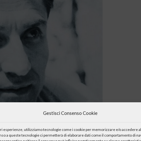
Gestisci Consenso Cookie
iori esperienze, utilizziamo tecnologie come i cookie per memorizzare e/o accedere al
enso a queste tecnologie ci permetterà di elaborare dati come il comportamento di nav
acconsentire o ritirare il consenso può influire negativamente su alcune caratteristic