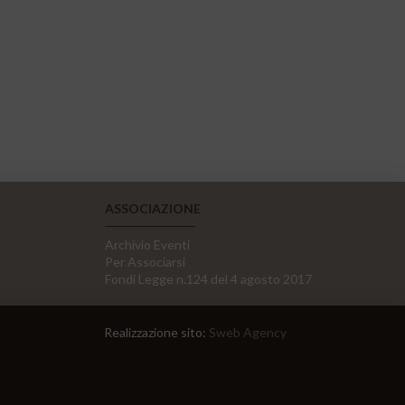
ASSOCIAZIONE
Archivio Eventi
Per Associarsi
Fondi Legge n.124 del 4 agosto 2017
Realizzazione sito:
Sweb Agency