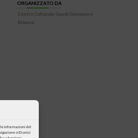
ORGANIZZATO DA
Centro Culturale Gaudì Giussano e
Brianza
le informazioni del
igazione o ID unici
he e funzioni.