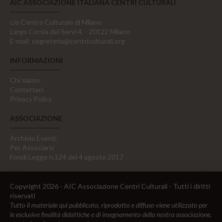
AIC ASSOCIAZIONE ITALIANA CENTRI CULTURALI
c/o Centro Culturale di Milano
Largo Corsia dei Servi 4, - 20122 Milano
E-mail:
segreteria@centriculturali.org
INFORMAZIONI
Chi siamo
Contattaci
Privacy Policy
ASSOCIAZIONE
Archivio Eventi
Per Associarsi
Fondi Legge n.124 del 4 agosto 2017
Copyright 2026 - AIC Associazione Centri Culturali - Tutti i diritti
riservati
Tutto il materiale qui pubblicato, riprodotto e diffuso viene utilizzato per
le esclusive finalità didattiche e di insegnamento della nostra associazione,