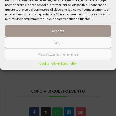
e teatrali.
memorizzare e/o accedere alle informazioni del dispositivo. Il consenso a
queste tecnologie ci permetterà di elaborare dati come il comportamento di
navigazione o ID unici su questo sito. Non acconsentire o ritirare il consenso
Il filo conduttore della manifestazione sarà “TRA TERRA E
può influire negativamente su alcune caratteristiche e funzioni.
CIELO”.
Accetta
La manifestazione vedrà coinvolte anche le realtà scolastiche e
aggregative giovanili con un programma e alcuni appuntamenti a
Nega
tema, pensati per i più giovani.
Visualizza le preferenze
Scarica il programma completo della manifestazione
Cookie Policy
Privacy Policy
CONDIVIDI QUESTO EVENTO