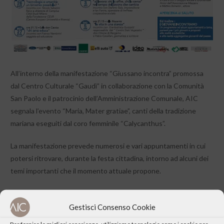
All’interno della manifestazione “Giussano incontra” promossa
dal Centro Culturale “Gaudì” in collaborazione con la Comunità
San Paolo e il patrocinio dell’Amministrazione Comunale, AIC
segnala l’evento “Maria, Mater gratiae”, canti della tradizione
mariana eseguiti dal coro femminile “Calycanthus”.
La manifestazione prevede numerosi e vari appuntamenti in cui
potersi ritrovare, durante la festa cittadina, intorno ad alcuni dei
temi importanti che il momento attuale propone.
Sarà possibile partecipare ad incontri e dialoghi con personalità e
testimoni, a percorsi artistici e letterari guidati da esperti
Gestisci Consenso Cookie
attraverso immagini, video e letture dal vivo e a momenti musicali
Per fornire le migliori esperienze, utilizziamo tecnologie come i cookie per