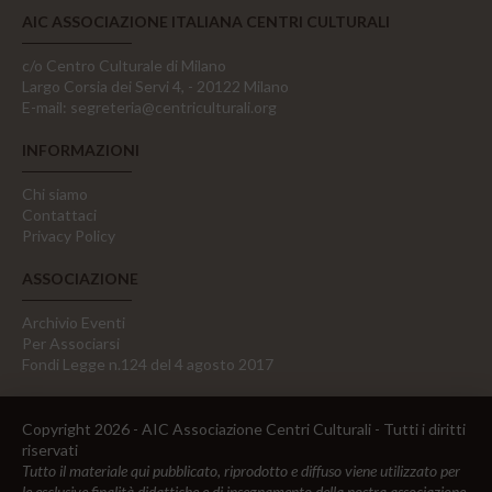
AIC ASSOCIAZIONE ITALIANA CENTRI CULTURALI
c/o Centro Culturale di Milano
Largo Corsia dei Servi 4, - 20122 Milano
E-mail:
segreteria@centriculturali.org
INFORMAZIONI
Chi siamo
Contattaci
Privacy Policy
ASSOCIAZIONE
Archivio Eventi
Per Associarsi
Fondi Legge n.124 del 4 agosto 2017
Copyright 2026 - AIC Associazione Centri Culturali - Tutti i diritti
riservati
Tutto il materiale qui pubblicato, riprodotto e diffuso viene utilizzato per
le esclusive finalità didattiche e di insegnamento della nostra associazione,