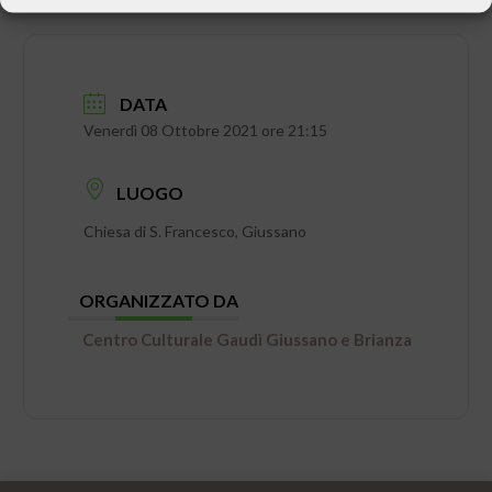
DATA
Venerdì 08 Ottobre 2021 ore 21:15
LUOGO
Chiesa di S. Francesco, Giussano
ORGANIZZATO DA
Centro Culturale Gaudì Giussano e Brianza