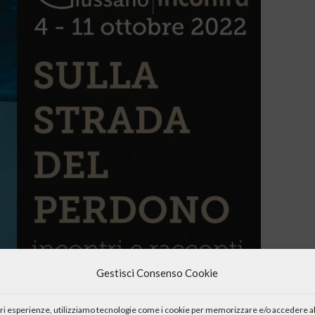
Gestisci Consenso Cookie
iori esperienze, utilizziamo tecnologie come i cookie per memorizzare e/o accedere al