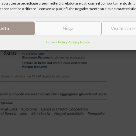
enso a queste tecnologie ci permetterà di elaborare dati come il comportamento di nav
acconsentire o ritirare il consenso può influire negativamente su alcune caratteristic
cetta
Nega
Visualizza l
Cookie Policy
Privacy Policy