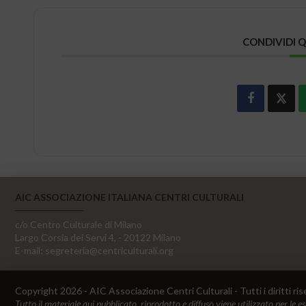
CONDIVIDI 
AIC ASSOCIAZIONE ITALIANA CENTRI CULTURALI
c/o Centro Culturale di Milano
Largo Corsia dei Servi 4, - 20122 Milano
E-mail:
segreteria@centriculturali.org
Copyright 2026 - AIC Associazione Centri Culturali - Tutti i diritti ris
Tutto il materiale qui pubblicato, riprodotto e diffuso viene utilizzato per le e