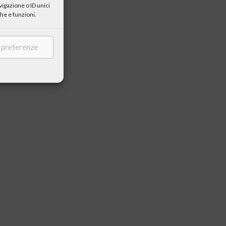
igazione o ID unici
he e funzioni.
e preferenze