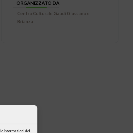
ORGANIZZATO DA
Centro Culturale Gaudì Giussano e
Brianza
le informazioni del