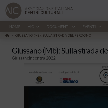
HOME
AIC
DOCUMENTI
EVENTI
HOME
GIUSSANO (MB): SULLA STRADA DEL PERDONO
>
Giussano (Mb): Sulla strada d
Giussanoincontra 2022