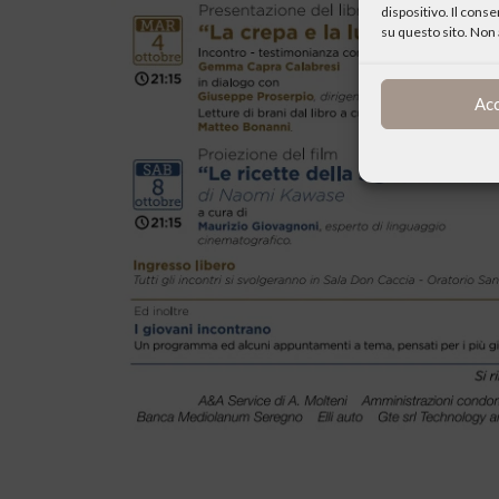
dispositivo. Il cons
su questo sito. Non 
Ac