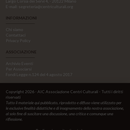
Largo Corsia dei Servi 4, - 20122 Milano
E-mail:
segreteria@centriculturali.org
INFORMAZIONI
Chi siamo
Contattaci
Privacy Policy
ASSOCIAZIONE
Archivio Eventi
Per Associarsi
Fondi Legge n.124 del 4 agosto 2017
Copyright 2026 - AIC Associazione Centri Culturali - Tutti i diritti
riservati
Tutto il materiale qui pubblicato, riprodotto e diffuso viene utilizzato per
le esclusive finalità didattiche e di insegnamento della nostra associazione,
al solo fine di suscitare una discussione, una critica e comunque una
riflessione.