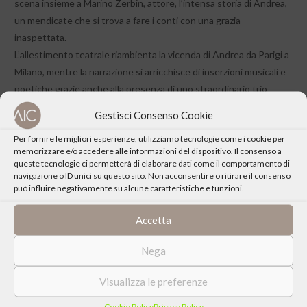
scena insieme a Marino Zerbin, attore, l’intensa storia di Andrea,
un mendicate che si trova a fare i conti con una grazia
inaspettata.
L’allestimento teatrale riambienta la vicenda di Andrea da Parigi a
Milano, mentre la narrazione si arricchisce di inserzioni musicali e
poetiche grazie anche alla presenza di uno straordinario trio
d’archi dal vivo.
Gestisci Consenso Cookie
Per fornire le migliori esperienze, utilizziamo tecnologie come i cookie per
memorizzare e/o accedere alle informazioni del dispositivo. Il consenso a
queste tecnologie ci permetterà di elaborare dati come il comportamento di
navigazione o ID unici su questo sito. Non acconsentire o ritirare il consenso
può influire negativamente su alcune caratteristiche e funzioni.
CONDIVIDI QUESTO EVENTO
Accetta
Nega
Visualizza le preferenze
Cookie Policy
Privacy Policy