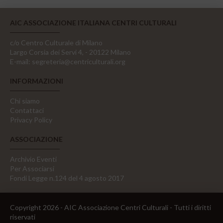
AIC ASSOCIAZIONE ITALIANA CENTRI CULTURALI
c/o Centro Culturale di Milano
Largo Corsia dei Servi 4, - 20122 Milano
E-mail:
segreteria@centriculturali.org
INFORMAZIONI
Chi siamo
Contattaci
Privacy Policy
ASSOCIAZIONE
Archivio Eventi
Per Associarsi
Fondi Legge n.124 del 4 agosto 2017
Copyright 2026 - AIC Associazione Centri Culturali - Tutti i diritti
riservati