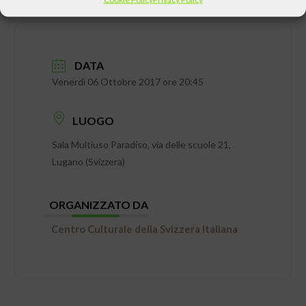
DATA
Venerdì 06 Ottobre 2017 ore 20:45
LUOGO
Sala Multiuso Paradiso, via delle scuole 21,
Lugano (Svizzera)
ORGANIZZATO DA
Centro Culturale della Svizzera Italiana