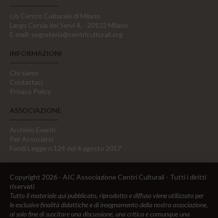
c/o Centro Culturale di Milano
Largo Corsia dei Servi 4, - 20122 Milano
E-mail:
segreteria@centriculturali.org
INFORMAZIONI
Chi siamo
Contattaci
Privacy Policy
ASSOCIAZIONE
Archivio Eventi
Per Associarsi
Fondi Legge n.124 del 4 agosto 2017
Copyright 2026 - AIC Associazione Centri Culturali - Tutti i diritti
riservati
Tutto il materiale qui pubblicato, riprodotto e diffuso viene utilizzato per
le esclusive finalità didattiche e di insegnamento della nostra associazione,
al solo fine di suscitare una discussione, una critica e comunque una