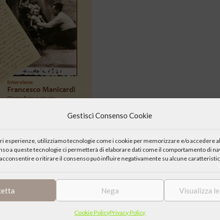
Gestisci Consenso Cookie
iori esperienze, utilizziamo tecnologie come i cookie per memorizzare e/o accedere al
enso a queste tecnologie ci permetterà di elaborare dati come il comportamento di nav
acconsentire o ritirare il consenso può influire negativamente su alcune caratteristic
 della “Giornata della memoria 2017” l’incontro dal titolo “Odoardo
vò oltre cento ebrei”.
cetta
Nega
Visualizza l
Cookie Policy
Privacy Policy