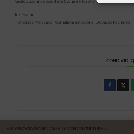
Giulio Luporini, docente di Storia e Filosofia
Interviene
Francesco Manicardi, giornalista e nipote di Odoardo Focherini
CONDIVIDI 
AIC ASSOCIAZIONE ITALIANA CENTRI CULTURALI