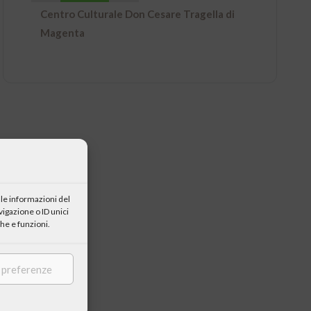
Centro Culturale Don Cesare Tragella di
Magenta
le informazioni del
igazione o ID unici
he e funzioni.
e preferenze