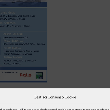
o” promosso dal Centro Culturale “Don Cesare Tragella”,
Gestisci Consenso Cookie
 approfondire e discutere gli scenari e le prospettive che ci
te ruolo che avranno le scuole nella preparazione alle nuove
iori esperienze, utilizziamo tecnologie come i cookie per memorizzare e/o accedere al