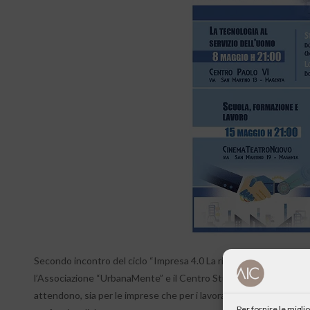
Secondo incontro del ciclo “Impresa 4.0 La rivoluzione del lavor
l’Associazione “UrbanaMente” e il Centro Studi “J.F. Kennedy” per
attendono, sia per le imprese che per i lavoratori e dell’importan
Per fornire le migl