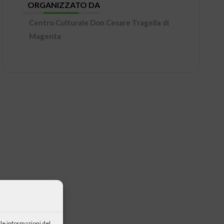
ORGANIZZATO DA
Centro Culturale Don Cesare Tragella di
Magenta
le informazioni del