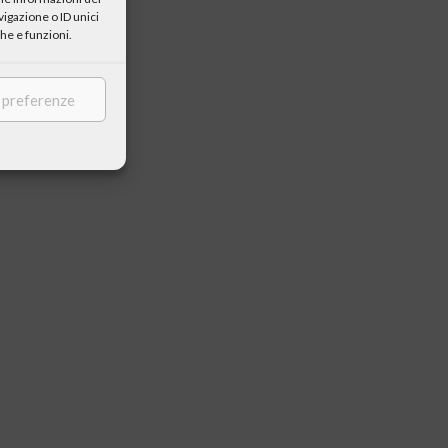
igazione o ID unici
he e funzioni.
e preferenze