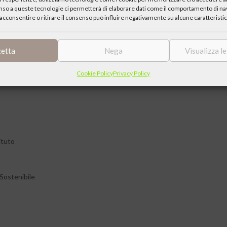
enso a queste tecnologie ci permetterà di elaborare dati come il comportamento di nav
acconsentire o ritirare il consenso può influire negativamente su alcune caratteristic
 l’introduzione di nuove tecnologie che in molti casi porteranno a una
i una minore occupazione, ma contemporaneamente si apriranno nuove
eguata formazione.
cetta
Nega
Visualizza l
Cookie Policy
Privacy Policy
ituto
Sostenibile