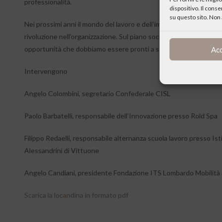
professionalità.
dispositivo. Il cons
su questo sito. Non 
Nei prossimi anni il mondo del lavoro e dell’impresa cambierà con
rivoluzione nell’organizzazione. Sul piano sociale potrà esserc
opportunità che dobbiamo essere pronti a sfruttare con una ad
Ac
Intervengono
Angelo Colombini, segretario Confederale CISL
Paolo Barbatelli, responsabile dell’Innovazione presso Rold Spa
Filippo Redaelli, responsabile alternanza scuola lavoro presso Ist
Alessandrini di Vittuone
Angelo Candiani, presidente Fondazione ITS Lombardo Mobilità 
Scarica la locandina in formato pdf