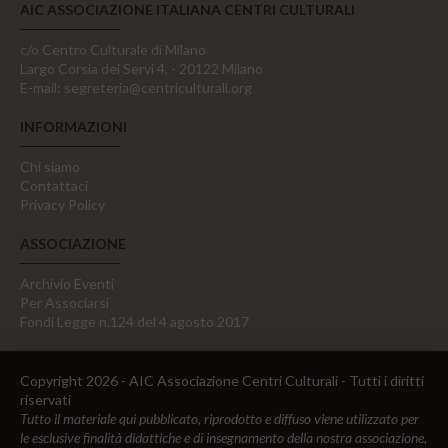
AIC ASSOCIAZIONE ITALIANA CENTRI CULTURALI
c/o Centro Culturale di Milano
Largo Corsia dei Servi 4, - 20122 Milano
E-mail:
segreteria@centriculturali.org
INFORMAZIONI
Chi siamo
Contattaci
Privacy Policy
ASSOCIAZIONE
Archivio Eventi
Per Associarsi
Fondi Legge n.124 del 4 agosto 2017
Copyright 2026 - AIC Associazione Centri Culturali - Tutti i diritti
riservati
Tutto il materiale qui pubblicato, riprodotto e diffuso viene utilizzato per
le esclusive finalità didattiche e di insegnamento della nostra associazione,