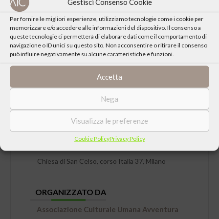
Gestisci Consenso Cookie
Per fornire le migliori esperienze, utilizziamo tecnologie come i cookie per
memorizzare e/o accedere alle informazioni del dispositivo. Il consenso a
queste tecnologie ci permetterà di elaborare dati come il comportamento di
navigazione o ID unici su questo sito. Non acconsentire o ritirare il consenso
può influire negativamente su alcune caratteristiche e funzioni.
Accetta
Nega
DATA
Domenica 26 Settembre 2021 ore 16:30
Visualizza le preferenze
Cookie Policy
Privacy Policy
LUOGO
Chiesa di San Celso, corso Italia 37, Milano
ORGANIZZATO DA
Associazione Culturale Umana Avventura