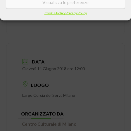
Visualizza le preferenze
Cookie Policy
Privacy Policy
DATA
Giovedì 14 Giugno 2018 ore 12:00
LUOGO
Largo Corsia dei Servi, Milano
ORGANIZZATO DA
Centro Culturale di Milano