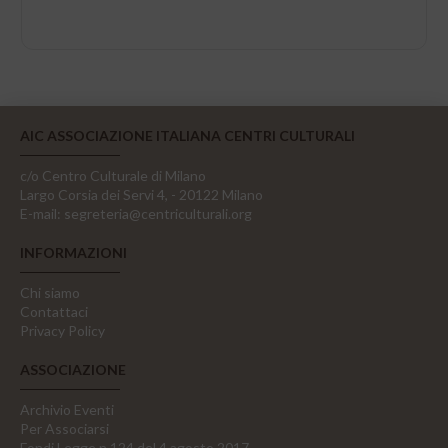
AIC ASSOCIAZIONE ITALIANA CENTRI CULTURALI
c/o Centro Culturale di Milano
Largo Corsia dei Servi 4, - 20122 Milano
E-mail:
segreteria@centriculturali.org
INFORMAZIONI
Chi siamo
Contattaci
Privacy Policy
ASSOCIAZIONE
Archivio Eventi
Per Associarsi
Fondi Legge n.124 del 4 agosto 2017