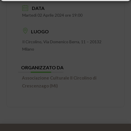
DATA
Martedì 02 Aprile 2024 ore 19:00
LUOGO
Il Circolino, Via Domenico Berra, 11 – 20132
Milano
ORGANIZZATO DA
Associazione Culturale Il Circolino di
Crescenzago (Mi)