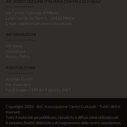
AIC ASSOCIAZIONE ITALIANA CENTRI CULTURALI
c/o Centro Culturale di Milano
Largo Corsia dei Servi 4, - 20122 Milano
E-mail:
segreteria@centriculturali.org
INFORMAZIONI
Chi siamo
Contattaci
Privacy Policy
ASSOCIAZIONE
Archivio Eventi
Per Associarsi
Fondi Legge n.124 del 4 agosto 2017
Copyright 2026 - AIC Associazione Centri Culturali - Tutti i diritti
riservati
Tutto il materiale qui pubblicato, riprodotto e diffuso viene utilizzato per
le esclusive finalità didattiche e di insegnamento della nostra associazione,