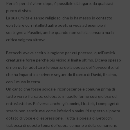
Perciò, per chi viene dopo, è possibile dialogare, da qualsiasi
punto di vista.
La sua umiltà e senso religioso, che lo ha messo in contatto
epistolare con intellettuali e poeti, si veda ad esempio il
sostegno a Pasolini, anche quando non solo la censura ma la
critica volgeva altrove.
Betocchi aveva scelto la ragione per cui poetare, quell’umiltà
creaturale forse perché più vicino al limite ultimo. Diceva spesso
di non poter adottare l’eleganza della poesia del Novecento, lui
che ha imparato a scrivere seguendo il canto di David, il salmo,
con il muso in terra.
Un canto che fosse solidale, riconoscente e comune prima di
tutto verso il creato, celebrato in quelle forme cosi gioiose ed
entusiastiche. Poi verso anche gli uomini, i fratelli, i compagni di
strada non sentiti mai come inferiori o sminuiti rispetto al poeta
dotato di voce e di espressione. Tutta la poesia di Betocchi
trabocca di questo tema dell’opera comune e della comunione