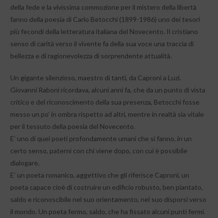
della fede e la vivissima commozione per il mistero della libertà
fanno della poesia di Carlo Betocchi (1899-1986) uno dei tesori
più fecondi della letteratura italiana del Novecento. Il cristiano
senso di carità verso il vivente fa della sua voce una traccia di
bellezza e di ragionevolezza di sorprendente attualità.
Un gigante silenzioso, maestro di tanti, da Caproni a Luzi.
Giovanni Raboni ricordava, alcuni anni fa, che da un punto di vista
critico e del riconoscimento della sua presenza, Betocchi fosse
messo un po’ in ombra rispetto ad altri, mentre in realtà sia vitale
per il tessuto della poesia del Novecento.
E’ uno di quei poeti profondamente umani che si fanno, in un
certo senso, paterni con chi viene dopo, con cui è possibile
dialogare.
E’ un poeta romanico, aggettivo che gli riferisce Caproni, un
poeta capace cioè di costruire un edificio robusto, ben piantato,
saldo e riconoscibile nel suo orientamento, nel suo disporsi verso
il mondo. Un poeta fermo, saldo, che ha fissato alcuni punti fermi.