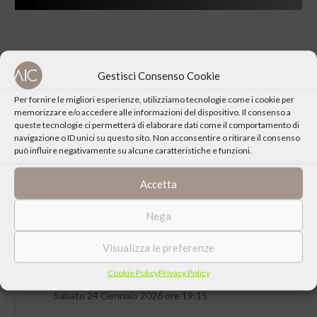
Gestisci Consenso Cookie
CONDIVIDI QUESTO EVENTO
Per fornire le migliori esperienze, utilizziamo tecnologie come i cookie per
memorizzare e/o accedere alle informazioni del dispositivo. Il consenso a
queste tecnologie ci permetterà di elaborare dati come il comportamento di
navigazione o ID unici su questo sito. Non acconsentire o ritirare il consenso
può influire negativamente su alcune caratteristiche e funzioni.
Accetta
Nega
Visualizza le preferenze
Cookie Policy
Privacy Policy
DATA
Sabato 24 Gennaio 2026 ore 19:15