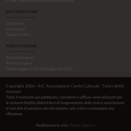
E-mail:
segreteria@centriculturali.org
INFORMAZIONI
Chi siamo
Contattaci
Privacy Policy
ASSOCIAZIONE
Archivio Eventi
Per Associarsi
Fondi Legge n.124 del 4 agosto 2017
Copyright 2026 - AIC Associazione Centri Culturali - Tutti i diritti
riservati
Tutto il materiale qui pubblicato, riprodotto e diffuso viene utilizzato per
le esclusive finalità didattiche e di insegnamento della nostra associazione,
al solo fine di suscitare una discussione, una critica e comunque una
riflessione.
Realizzazione sito:
Sweb Agency