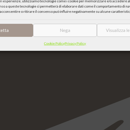
iori esperienze, utilizziamo tecnologie come i cookie per memorizzare e/o accedere al
enso a queste tecnologie ci permetterà di elaborare dati come il comportamento di nav
acconsentire o ritirare il consenso può influire negativamente su alcune caratteristic
cetta
Nega
Visualizza l
Cookie Policy
Privacy Policy