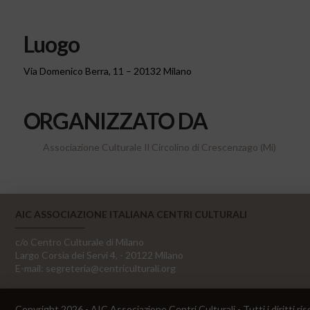
Luogo
Via Domenico Berra, 11 – 20132 Milano
ORGANIZZATO DA
Associazione Culturale Il Circolino di Crescenzago (Mi)
AIC ASSOCIAZIONE ITALIANA CENTRI CULTURALI
c/o Centro Culturale di Milano
Largo Corsia dei Servi 4, - 20122 Milano
E-mail:
segreteria@centriculturali.org
Copyright 2026 - AIC Associazione Centri Culturali - Tutti i diritti ris