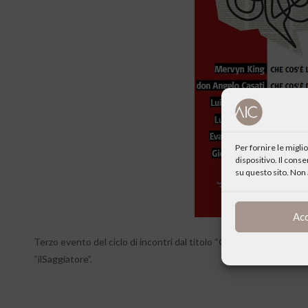
Per fornire le migl
dispositivo. Il cons
su questo sito. Non 
Ac
Terzo evento del ciclo di incontri dal titolo “Che cos’è la cultura
“ilSaggiatore”.