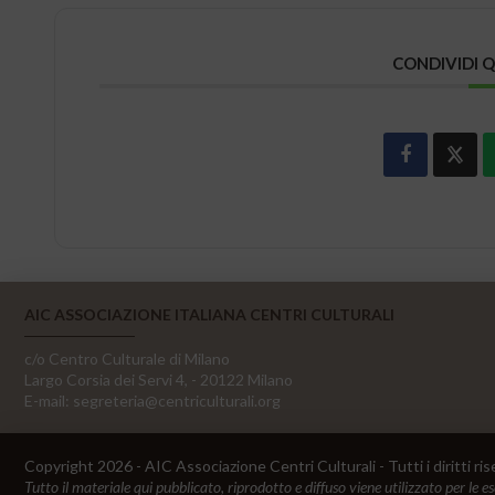
CONDIVIDI 
AIC ASSOCIAZIONE ITALIANA CENTRI CULTURALI
c/o Centro Culturale di Milano
Largo Corsia dei Servi 4, - 20122 Milano
E-mail:
segreteria@centriculturali.org
Copyright 2026 - AIC Associazione Centri Culturali - Tutti i diritti ris
Tutto il materiale qui pubblicato, riprodotto e diffuso viene utilizzato per le e