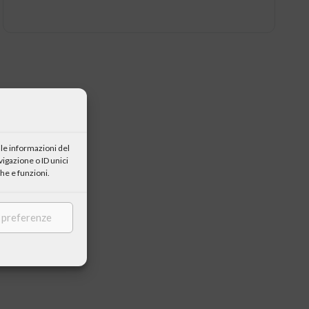
le informazioni del
igazione o ID unici
he e funzioni.
e preferenze