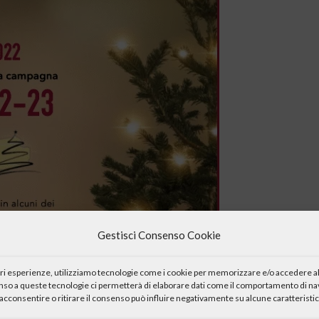
Gestisci Consenso Cookie
iori esperienze, utilizziamo tecnologie come i cookie per memorizzare e/o accedere al
enso a queste tecnologie ci permetterà di elaborare dati come il comportamento di nav
acconsentire o ritirare il consenso può influire negativamente su alcune caratteristic