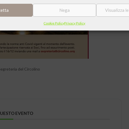
cetta
Nega
Visualizza l
Cookie Policy
Privacy Policy
eteria del Circolino
QUESTO EVENTO