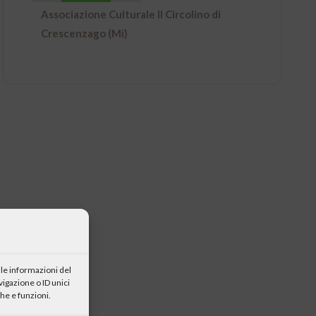
Associazione Culturale Il Circolino di
Crescenzago (Mi)
le informazioni del
igazione o ID unici
he e funzioni.