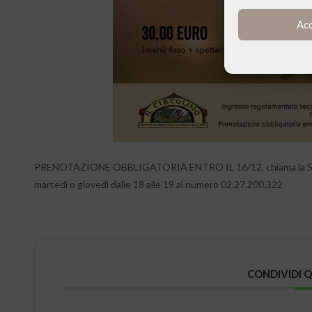
Ac
PRENOTAZIONE OBBLIGATORIA ENTRO IL 16/12, chiama la Segr
martedì o giovedì dalle 18 alle 19 al numero 02.27.200.322
CONDIVIDI 