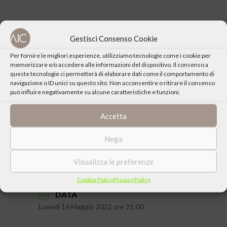
Gestisci Consenso Cookie
Per fornire le migliori esperienze, utilizziamo tecnologie come i cookie per
CONDIVIDI QUESTO EVENTO
memorizzare e/o accedere alle informazioni del dispositivo. Il consenso a
queste tecnologie ci permetterà di elaborare dati come il comportamento di
navigazione o ID unici su questo sito. Non acconsentire o ritirare il consenso
può influire negativamente su alcune caratteristiche e funzioni.
Accetta
Nega
Visualizza le preferenze
Cookie Policy
Privacy Policy
DATA
Lunedì 16 Maggio 2022 ore 21:00