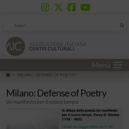
Sub
Search
Menù
HOME
MILANO: DEFENSE OF POETRY
>
Milano: Defense of Poetry
Un manifesto per il nuovo tempo