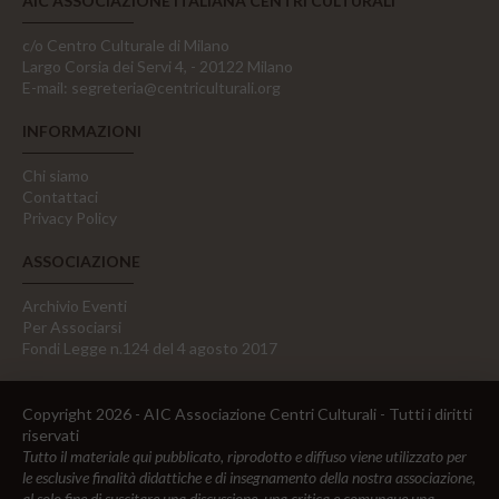
AIC ASSOCIAZIONE ITALIANA CENTRI CULTURALI
c/o Centro Culturale di Milano
Largo Corsia dei Servi 4, - 20122 Milano
E-mail:
segreteria@centriculturali.org
INFORMAZIONI
Chi siamo
Contattaci
Privacy Policy
ASSOCIAZIONE
Archivio Eventi
Per Associarsi
Fondi Legge n.124 del 4 agosto 2017
Copyright 2026 - AIC Associazione Centri Culturali - Tutti i diritti
riservati
Tutto il materiale qui pubblicato, riprodotto e diffuso viene utilizzato per
le esclusive finalità didattiche e di insegnamento della nostra associazione,
al solo fine di suscitare una discussione, una critica e comunque una