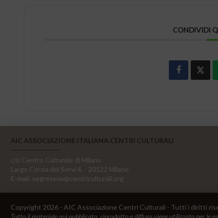
CONDIVIDI 
AIC ASSOCIAZIONE ITALIANA CENTRI CULTURALI
c/o Centro Culturale di Milano
Largo Corsia dei Servi 4, - 20122 Milano
E-mail:
segreteria@centriculturali.org
Copyright 2026 - AIC Associazione Centri Culturali - Tutti i diritti ris
Tutto il materiale qui pubblicato, riprodotto e diffuso viene utilizzato per le e