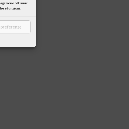
igazione o ID unici
he e funzioni.
e preferenze