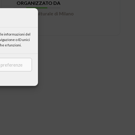
ORGANIZZATO DA
Centro Culturale di Milano
le informazioni del
igazione o ID unici
he e funzioni.
e preferenze