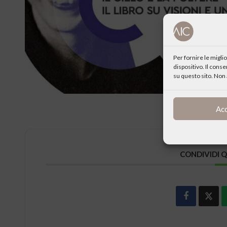
Per fornire le migl
dispositivo. Il cons
su questo sito. Non 
Ac
CONDIVIDI 