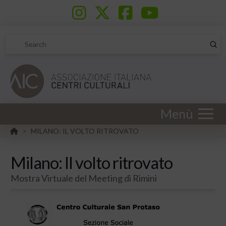
Sub
Search
Menù
HOME
MILANO: IL VOLTO RITROVATO
>
Milano: Il volto ritrovato
Mostra Virtuale del Meeting di Rimini