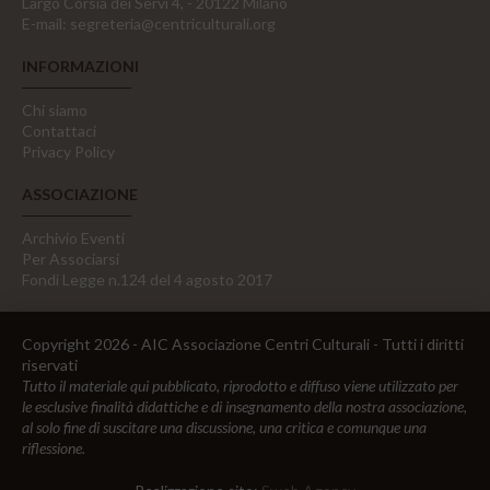
Largo Corsia dei Servi 4, - 20122 Milano
E-mail:
segreteria@centriculturali.org
INFORMAZIONI
Chi siamo
Contattaci
Privacy Policy
ASSOCIAZIONE
Archivio Eventi
Per Associarsi
Fondi Legge n.124 del 4 agosto 2017
Copyright 2026 - AIC Associazione Centri Culturali - Tutti i diritti
riservati
Tutto il materiale qui pubblicato, riprodotto e diffuso viene utilizzato per
le esclusive finalità didattiche e di insegnamento della nostra associazione,
al solo fine di suscitare una discussione, una critica e comunque una
riflessione.