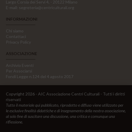
Largo Corsia dei Servi 4, - 20122 Milano
E-mail:
segreteria@centriculturali.org
INFORMAZIONI
Chi siamo
Contattaci
Privacy Policy
ASSOCIAZIONE
Archivio Eventi
Per Associarsi
Fondi Legge n.124 del 4 agosto 2017
Copyright 2026 - AIC Associazione Centri Culturali - Tutti i diritti
riservati
Tutto il materiale qui pubblicato, riprodotto e diffuso viene utilizzato per
le esclusive finalità didattiche e di insegnamento della nostra associazione,
al solo fine di suscitare una discussione, una critica e comunque una
riflessione.