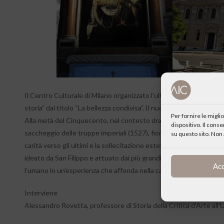
Il Centro Culturale di Milano organizzato l’ultimo degli incontri de
storia” dal titolo “La bellezza condivisa”. Il nuovo inizio di San Fili
Per fornire le migl
Alla metà del Cinquecento, nel contesto drammatico e incerto che
dispositivo. Il cons
saccheggio delle truppe imperiali (1527), fiorì l’esperienza carism
su questo sito. Non 
carità verso gli ultimi e la sollecitazione estetica al rapporto con 
ideato da San Filippo e attuato dai più grandi artisti del tempo, 
Ac
l’umano in un’esperienza che affonda nella carne e rapisce fino al 
Interviene
Alessandro Rovetta, professore di Storia della Critica d’Arte all’