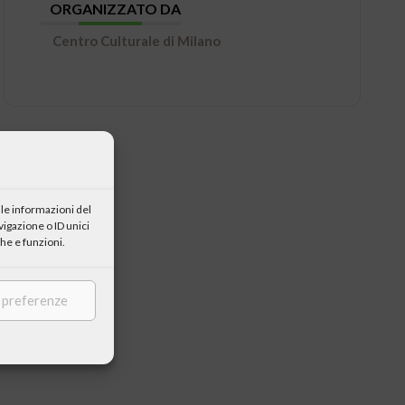
ORGANIZZATO DA
Centro Culturale di Milano
le informazioni del
igazione o ID unici
he e funzioni.
e preferenze