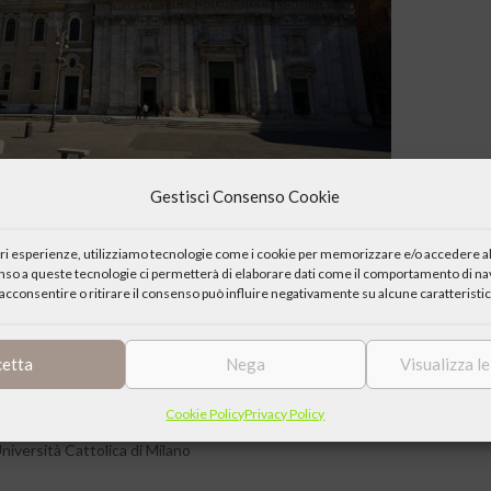
Gestisci Consenso Cookie
l ciclo “Il crollo delle evidenze e la nascita di cose nuove. L’oggi come
ppo Neri alla Vallicella tra Federico Barocci e Caravaggio.
iori esperienze, utilizziamo tecnologie come i cookie per memorizzare e/o accedere al
 caratterizzava Roma a seguito della riforma luterana (1517) e del
enso a queste tecnologie ci permetterà di elaborare dati come il comportamento di nav
atica di San Filippo Neri, improntata sulla comunione fraterna, la
acconsentire o ritirare il consenso può influire negativamente su alcune caratteristic
Dio. Il programma decorativo per la chiesa di Santa Maria in Vallicella,
è ancora oggi esempio di una vita di fede capace di coinvolgere tutto
cetta
Nega
Visualizza l
cielo.
Cookie Policy
Privacy Policy
Università Cattolica di Milano