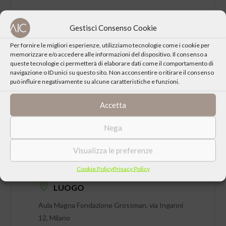
CONDIVIDI QUESTO EVENTO
Gestisci Consenso Cookie
Per fornire le migliori esperienze, utilizziamo tecnologie come i cookie per
memorizzare e/o accedere alle informazioni del dispositivo. Il consenso a
queste tecnologie ci permetterà di elaborare dati come il comportamento di
navigazione o ID unici su questo sito. Non acconsentire o ritirare il consenso
può influire negativamente su alcune caratteristiche e funzioni.
Accetta
Nega
DATA
Visualizza le preferenze
Giovedì 03 Maggio 2018 ore 21:15
Cookie Policy
Privacy Policy
LUOGO
Aula Magna Fondazione Grossman, via Inganni
12, Milano