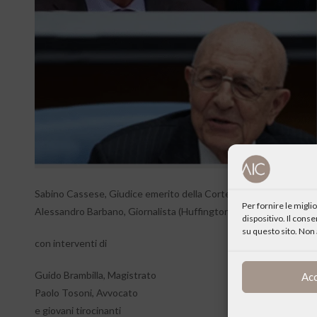
Sabino Cassese, Giudice emerito della Corte Costituzionale, pro
Per fornire le migl
Alessandro Barbano, Giornalista (Huffington Post, Il Foglio, Radi
dispositivo. Il cons
su questo sito. Non 
con interventi di
Guido Brambilla, Magistrato
Ac
Paolo Tosoni, Avvocato
e giovani tirocinanti