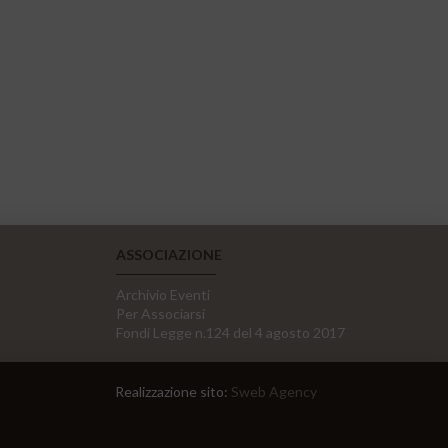
ASSOCIAZIONE
Archivio Eventi
Per Associarsi
Fondi Legge n.124 del 4 agosto 2017
Realizzazione sito:
Sweb Agency