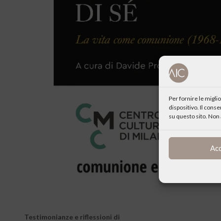
Per fornire le migl
dispositivo. Il cons
su questo sito. Non 
Ac
Testimonianze e riflessioni di