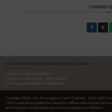
CONDIVIDI 
AIC ASSOCIAZIONE ITALIANA CENTRI CULTURALI
c/o Centro Culturale di Milano
Largo Corsia dei Servi 4, - 20122 Milano
E-mail:
segreteria@centriculturali.org
Copyright 2026 - AIC Associazione Centri Culturali - Tutti i diritti ris
Tutto il materiale qui pubblicato, riprodotto e diffuso viene utilizzato per le e
fine di suscitare una discussione, una critica e comunque una riflessione.