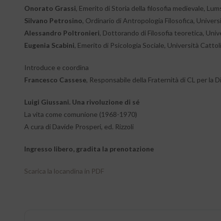
Onorato Grassi
, Emerito di Storia della filosofia medievale, Lu
Silvano Petrosino
, Ordinario di Antropologia Filosofica, Univer
Alessandro Poltronieri
, Dottorando di Filosofia teoretica, Unive
Eugenia Scabini
, Emerito di Psicologia Sociale, Università Catto
Introduce e coordina
Francesco Cassese
, Responsabile della Fraternità di CL per la D
Luigi Giussani. Una rivoluzione di sé
La vita come comunione (1968-1970)
A cura di Davide Prosperi, ed. Rizzoli
Ingresso libero, gradita la prenotazione
Scarica la locandina in PDF