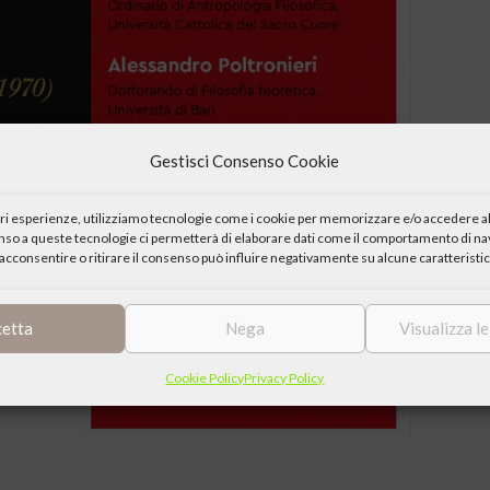
Gestisci Consenso Cookie
iori esperienze, utilizziamo tecnologie come i cookie per memorizzare e/o accedere al
enso a queste tecnologie ci permetterà di elaborare dati come il comportamento di nav
acconsentire o ritirare il consenso può influire negativamente su alcune caratteristic
cetta
Nega
Visualizza l
Cookie Policy
Privacy Policy