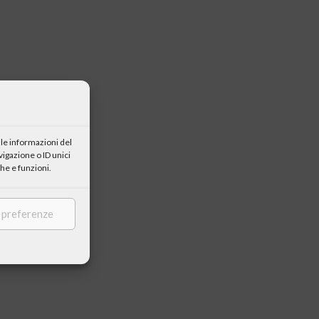
le informazioni del
igazione o ID unici
he e funzioni.
e preferenze