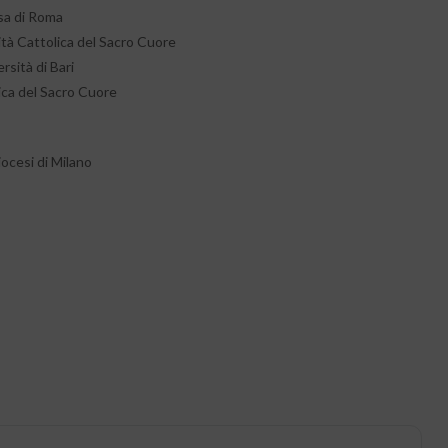
msa di Roma
sità Cattolica del Sacro Cuore
rsità di Bari
lica del Sacro Cuore
iocesi di Milano