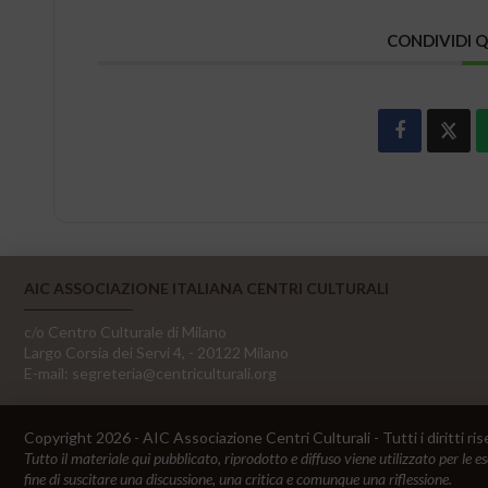
CONDIVIDI 
AIC ASSOCIAZIONE ITALIANA CENTRI CULTURALI
c/o Centro Culturale di Milano
Largo Corsia dei Servi 4, - 20122 Milano
E-mail:
segreteria@centriculturali.org
Copyright 2026 - AIC Associazione Centri Culturali - Tutti i diritti ris
Tutto il materiale qui pubblicato, riprodotto e diffuso viene utilizzato per le e
fine di suscitare una discussione, una critica e comunque una riflessione.