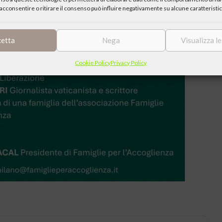
acconsentire o ritirare il consenso può influire negativamente su alcune caratteristic
cetta
Nega
Visualizza l
Cookie Policy
Privacy Policy