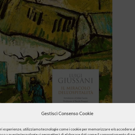
Gestisci Consenso Cookie
iori esperienze, utilizziamo tecnologie come i cookie per memorizzare e/o accedere al
enso a queste tecnologie ci permetterà di elaborare dati come il comportamento di nav