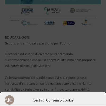
EDUCARE OGGI
Scuola, una rinnovata passione per l’uomo
​Docenti e educatori di diverse parti del mondo
si confronteranno con la riscoperta e l’attualità della proposta
educativa di don Luigi Giussani
L’allontanamento dai luoghi educativi e, al tempo stesso,
l’urgenza di ritrovare un senso nel fare scuola hanno riunito
sensibilità e storie diverse in una rinnovata responsabilità.
Gestisci Consenso Cookie
L’avvio dell’anno scolastico invita a mettere a fuoco e custodire
che cosa si è ritrovato in questi anni per rilanciare l’avventura