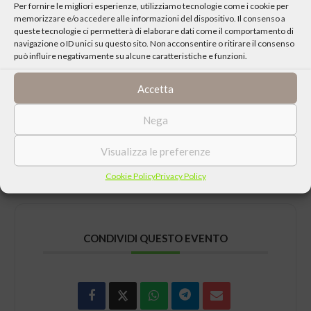
Per fornire le migliori esperienze, utilizziamo tecnologie come i cookie per
educativa.
memorizzare e/o accedere alle informazioni del dispositivo. Il consenso a
queste tecnologie ci permetterà di elaborare dati come il comportamento di
navigazione o ID unici su questo sito. Non acconsentire o ritirare il consenso
Valutare e proporre l’esperienza vissuta è già rinnovare la scuola,
può influire negativamente su alcune caratteristiche e funzioni.
passando dalla ripetizione di modelli a una nuova passione per
l’uomo.
Accetta
Protagonisti e sensibilità da diverse aree del mondo si
confrontano per il nuovo inizio.
Nega
Approfondisci
sul Sito del Centro Culturale di Milano
Visualizza le preferenze
Cookie Policy
Privacy Policy
CONDIVIDI QUESTO EVENTO