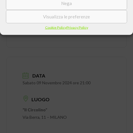
Nega
Visualizza le preferenze
Cookie Policy
Privacy Policy
DATA
Sabato 09 Novembre 2024 ore 21:00
LUOGO
“Il Circolino”
Via Berra, 11 – MILANO