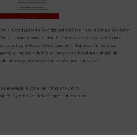
rcolo Autori Lettori e l’Arcidiocesi di Milano, in occasione di Bookcity
 Scola “Un mondo misto. Il meticciato tra realtà e speranza” (Jaca
gli aspetti più vistosi del cambiamento d’epoca: il tumultuoso
ersi, e che Scola definisce “meticciato di civiltà e culture”, da
roducono quando civiltà diverse entrano in contatto”.
 delle Nazioni Unite per i rifugiati (Unhcr)
ean Policy Advisors della Commissione europea