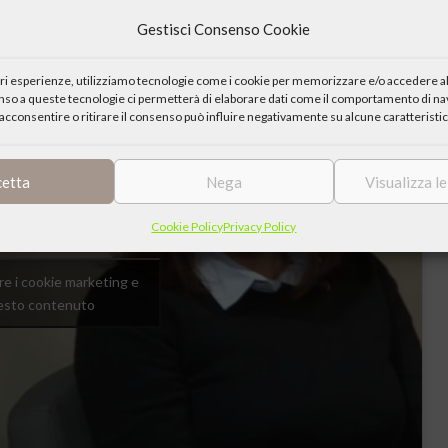
Gestisci Consenso Cookie
rale di Milano
iori esperienze, utilizziamo tecnologie come i cookie per memorizzare e/o accedere al
enso a queste tecnologie ci permetterà di elaborare dati come il comportamento di nav
acconsentire o ritirare il consenso può influire negativamente su alcune caratteristic
cetta
Nega
Visualizza l
Cookie Policy
Privacy Policy
are i cookie marketing e
uesto contenuto