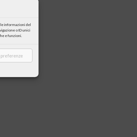
le informazioni del
igazione o ID unici
he e funzioni.
e preferenze