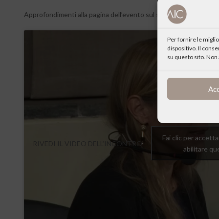
Approfondimenti alla pagina dell’evento sul
sito del Centro Cultu
Per fornire le migl
dispositivo. Il cons
su questo sito. Non 
Ac
Fai clic per accett
RIVEDI IL VIDEO DELL’INCONTRO
abilitare q