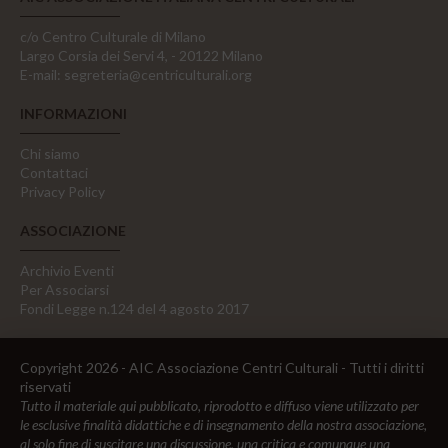
c/o Centro Culturale di Milano
Largo Corsia dei Servi 4, - 20122 Milano
E-mail:
segreteria@centriculturali.org
INFORMAZIONI
Chi siamo
Contattaci
Privacy Policy
ASSOCIAZIONE
Archivio Eventi
Per Associarsi
Fondi Legge n.124 del 4 agosto 2017
Copyright 2026 - AIC Associazione Centri Culturali - Tutti i diritti
riservati
Tutto il materiale qui pubblicato, riprodotto e diffuso viene utilizzato per
le esclusive finalità didattiche e di insegnamento della nostra associazione,
al solo fine di suscitare una discussione, una critica e comunque una