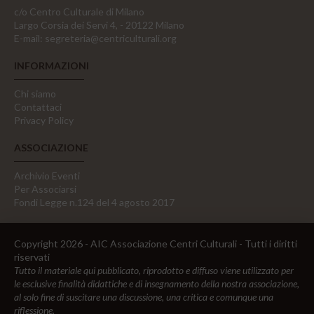
c/o Centro Culturale di Milano
Largo Corsia dei Servi 4, - 20122 Milano
E-mail:
segreteria@centriculturali.org
INFORMAZIONI
Chi siamo
Contattaci
Privacy Policy
ASSOCIAZIONE
Archivio Eventi
Per Associarsi
Fondi Legge n.124 del 4 agosto 2017
Copyright 2026 - AIC Associazione Centri Culturali - Tutti i diritti
riservati
Tutto il materiale qui pubblicato, riprodotto e diffuso viene utilizzato per
le esclusive finalità didattiche e di insegnamento della nostra associazione,
al solo fine di suscitare una discussione, una critica e comunque una
riflessione.