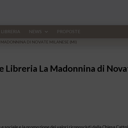
LIBRERIA
NEWS
PROPOSTE
 MADONNINA DI NOVATE MILANESE (MI)
e Libreria La Madonnina di Nova
e sociale e la promozione dei valori riconosciuti dalla Chiesa Cattol