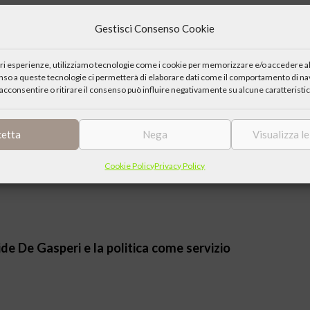
i S. Agostino
Gestisci Consenso Cookie
iori esperienze, utilizziamo tecnologie come i cookie per memorizzare e/o accedere al
enso a queste tecnologie ci permetterà di elaborare dati come il comportamento di nav
acconsentire o ritirare il consenso può influire negativamente su alcune caratteristic
 statista, cristiano, testimone del nostro tempo…
cetta
Nega
Visualizza l
Cookie Policy
Privacy Policy
 statista, cristiano, testimone del nostro tempo…
ide De Gasperi e la politica come servizio