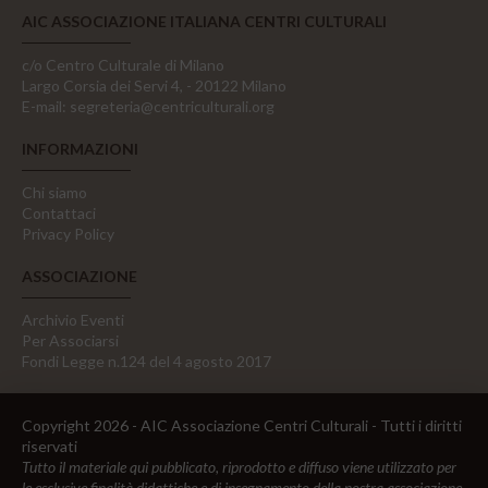
AIC ASSOCIAZIONE ITALIANA CENTRI CULTURALI
c/o Centro Culturale di Milano
Largo Corsia dei Servi 4, - 20122 Milano
E-mail:
segreteria@centriculturali.org
INFORMAZIONI
Chi siamo
Contattaci
Privacy Policy
ASSOCIAZIONE
Archivio Eventi
Per Associarsi
Fondi Legge n.124 del 4 agosto 2017
Copyright 2026 - AIC Associazione Centri Culturali - Tutti i diritti
riservati
Tutto il materiale qui pubblicato, riprodotto e diffuso viene utilizzato per
le esclusive finalità didattiche e di insegnamento della nostra associazione,