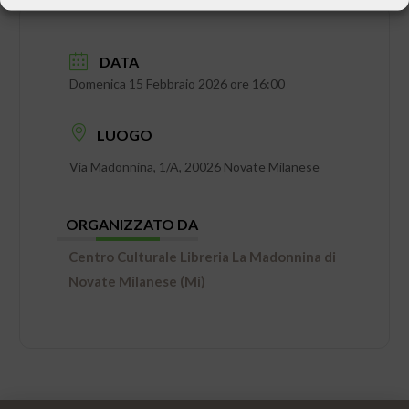
DATA
Domenica 15 Febbraio 2026 ore 16:00
LUOGO
Via Madonnina, 1/A, 20026 Novate Milanese
ORGANIZZATO DA
Centro Culturale Libreria La Madonnina di
Novate Milanese (Mi)