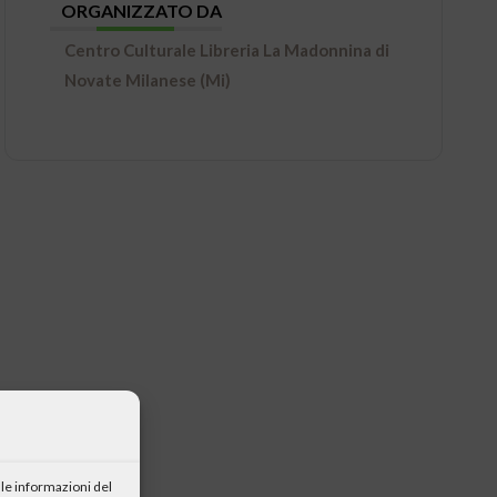
ORGANIZZATO DA
Centro Culturale Libreria La Madonnina di
Novate Milanese (Mi)
le informazioni del