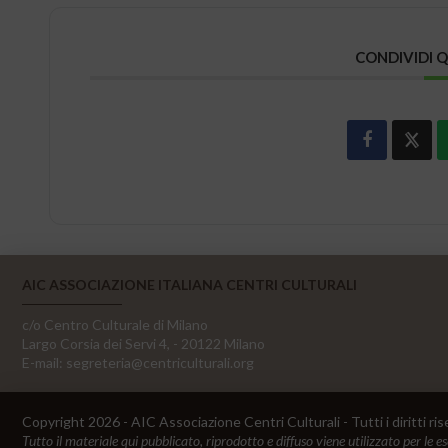
CONDIVIDI 
AIC ASSOCIAZIONE ITALIANA CENTRI CULTURALI
c/o Centro Culturale di Milano
Largo Corsia dei Servi 4, - 20122 Milano
E-mail:
segreteria@centriculturali.org
Copyright 2026 - AIC Associazione Centri Culturali - Tutti i diritti ris
Tutto il materiale qui pubblicato, riprodotto e diffuso viene utilizzato per le e