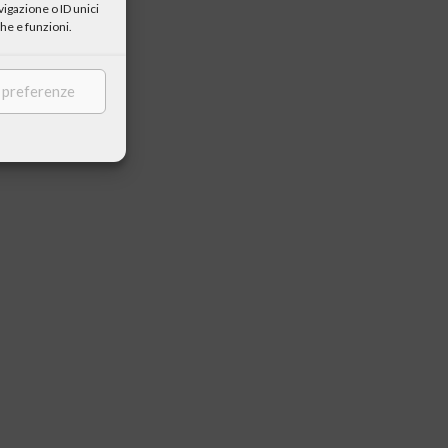
igazione o ID unici
he e funzioni.
e preferenze