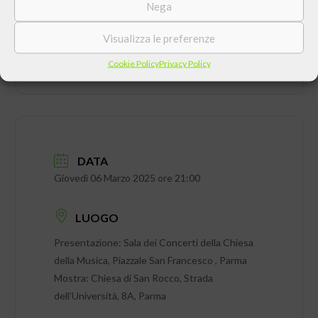
Nega
Visualizza le preferenze
Cookie Policy
Privacy Policy
DATA
Giovedì 06 Marzo 2025 ore 21:00
LUOGO
Presentazione: Sala dei Concerti della Chiesa
della Musica, Piazzale San Francesco , Parma
Mostra: Chiesa di San Rocco, Strada
dell’Università, 8A, Parma