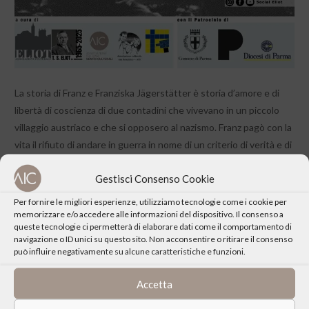
La storia di Franz e Franziska Jägerstätter è storia d’amore e di
libertà di coscienza di due contadini che vivevano in un piccolo
villaggio austriaco e che si opposero al nazismo. Franz pagò con la
vita il rifiuto di andare in guerra in nome di un criterio di verità e di
bene che gli derivava dalla fede. Franziska condivise la scelta e si
Gestisci Consenso Cookie
assunse tutta la responsabilità della famiglia in un contesto che
per anni fu avverso al giudizio espresso dai giovani.
Per fornire le migliori esperienze, utilizziamo tecnologie come i cookie per
memorizzare e/o accedere alle informazioni del dispositivo. Il consenso a
queste tecnologie ci permetterà di elaborare dati come il comportamento di
navigazione o ID unici su questo sito. Non acconsentire o ritirare il consenso
può influire negativamente su alcune caratteristiche e funzioni.
Accetta
CONDIVIDI QUESTO EVENTO