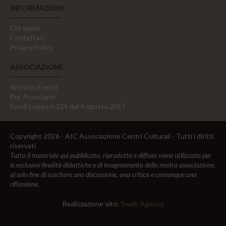
INFORMAZIONI
Chi siamo
Contattaci
Privacy Policy
ASSOCIAZIONE
Archivio Eventi
Per Associarsi
Fondi Legge n.124 del 4 agosto 2017
Copyright 2026 - AIC Associazione Centri Culturali - Tutti i diritti
riservati
Tutto il materiale qui pubblicato, riprodotto e diffuso viene utilizzato per
le esclusive finalità didattiche e di insegnamento della nostra associazione,
al solo fine di suscitare una discussione, una critica e comunque una
riflessione.
Realizzazione sito:
Sweb Agency